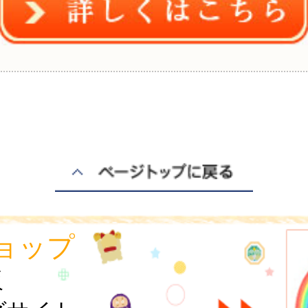
ョップ
販