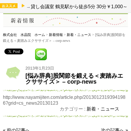
→
貸し会議室 鶴見駅から徒歩5分 30分￥1,000～
株式会社 水晶院 ホーム
>
新着情報
>
新着・ニュース
> [悩み辞典]股関節を
鍛える＜麦踏みエクササイズ＞ – corp-news
2013年1月23日
[悩み辞典]股関節を鍛える＜麦踏みエ
クササイズ＞ – corp-news
http://www.nayamijiten.com/article.php/2013012319394198
6?grid=cs_news20130123
カテゴリー :
新着・ニュース
« 前の記事へ
次の記事へ »