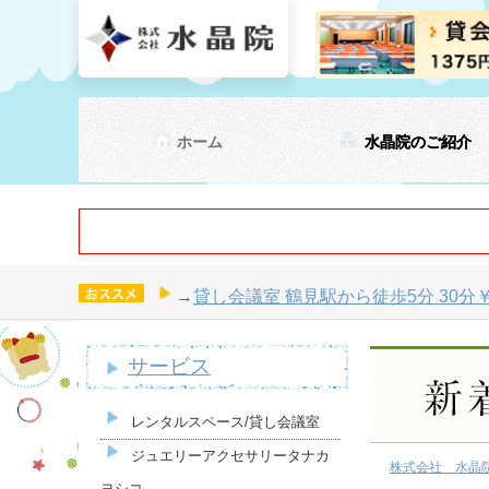
ホーム
水晶院のご紹介
→
貸し会議室 鶴見駅から徒歩5分 30分￥1
サービス
レンタルスペース/貸し会議室
ジュエリーアクセサリータナカ
株式会社 水晶
ヨシコ