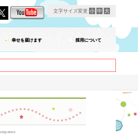
文字サイズ変更
小
中
大
幸せを届けます
採用について
p-news