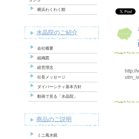
横浜わくわく館
水晶院のご紹介
会社概要
組織図
経営理念
http:/
utm_s
社長メッセージ
ダイバーシティ基本方針
動画で見る「水晶院」
商品のご説明
ミニ風水鏡